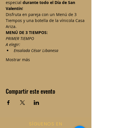
especial 
durante todo el Día de San 
Valentín
! 
Disfruta en pareja con un Menú de 3 
Tiempos y una botella de la vínicola Casa 
Ariza.
MENÚ DE 3 TIEMPOS:
PRIMER TIEMPO
A elegir:
Ensalada César Libanesa
Mostrar más
Compartir este evento
SÍGUENOS EN