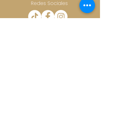
Redes Sociales
CONTÁCTANOS
jayi.restaurante@gmail.com
Ubicación
MEDELLIN 81, COLONIA ROMA NORTE,
CDMX
Horario
LUNES A MIÉRCOLES DE
8:30 AM A 10:00 PM
JUEVES A DOMINGO DE
8:30 AM A 11:00 PM