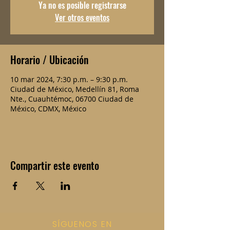
Ya no es posible registrarse
Ver otros eventos
Horario / Ubicación
10 mar 2024, 7:30 p.m. – 9:30 p.m.
Ciudad de México, Medellín 81, Roma
Nte., Cuauhtémoc, 06700 Ciudad de
México, CDMX, México
Compartir este evento
SÍGUENOS EN