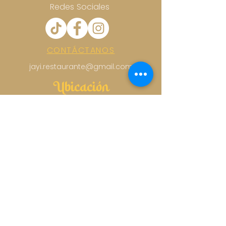
Redes Sociales
CONTÁCTANOS
jayi.restaurante@gmail.com
Ubicación
MEDELLIN 81, COLONIA ROMA NORTE,
CDMX
Horario
LUNES A MIÉRCOLES DE
8:30 AM A 10:00 PM
JUEVES A DOMINGO DE
8:30 AM A 11:00 PM