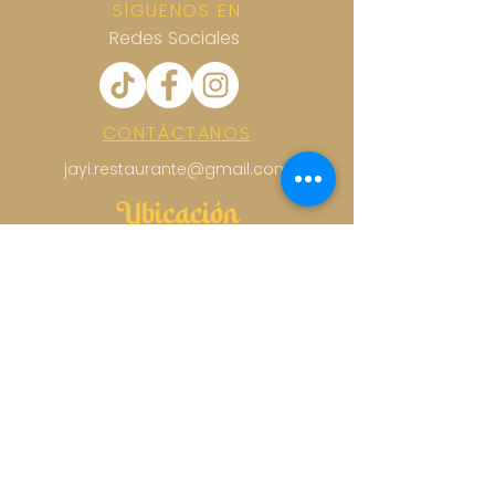
SÍGUENOS EN
Redes Sociales
CONTÁCTANOS
jayi.restaurante@gmail.com
Ubicación
MEDELLIN 81, COLONIA ROMA NORTE,
CDMX
Horario
LUNES A MIÉRCOLES DE
8:30 AM A 10:00 PM
JUEVES A DOMINGO DE