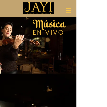
Música
​EN VIVO